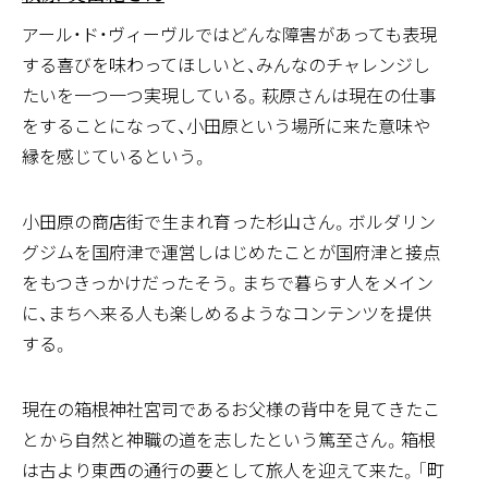
アール・ド・ヴィーヴルではどんな障害があっても表現
する喜びを味わってほしいと、みんなのチャレンジし
たいを一つ一つ実現している。萩原さんは現在の仕事
をすることになって、小田原という場所に来た意味や
働く人々
縁を感じているという。
BLEND(代表) 杉山 大輔さん
小田原の商店街で生まれ育った杉山さん。ボルダリン
グジムを国府津で運営しはじめたことが国府津と接点
をもつきっかけだったそう。まちで暮らす人をメイン
に、まちへ来る人も楽しめるようなコンテンツを提供
文化 / 伝統
する。
箱根神社(禰宜) 小澤 篤至さん
現在の箱根神社宮司であるお父様の背中を見てきたこ
とから自然と神職の道を志したという篤至さん。箱根
は古より東西の通行の要として旅人を迎えて来た。「町