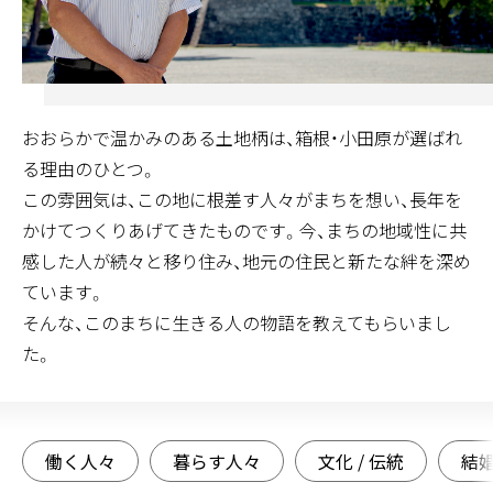
おおらかで温かみのある土地柄は、箱根・小田原が選ばれ
る理由のひとつ。
この雰囲気は、この地に根差す人々がまちを想い、長年を
かけてつくりあげてきたものです。今、まちの地域性に共
感した人が続々と移り住み、地元の住民と新たな絆を深め
ています。
そんな、このまちに生きる人の物語を教えてもらいまし
た。
働く人々
暮らす人々
働く人々
暮らす人々
文化 / 伝統
結
ふらんす食堂 ビストロ ローヤル(シェフ、マダ