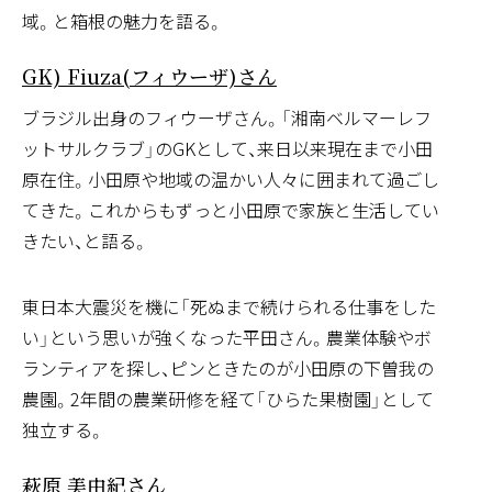
働く人々
暮らす人々
域。と箱根の魅力を語る。
湘南ベルマーレフットサルクラブ(湘南の要塞・
GK) Fiuza(フィウーザ)さん
ブラジル出身のフィウーザさん。「湘南ベルマーレフ
ットサルクラブ」のGKとして、来日以来現在まで小田
原在住。小田原や地域の温かい人々に囲まれて過ごし
てきた。これからもずっと小田原で家族と生活してい
働く人々
結婚
きたい、と語る。
ひらた果樹園(代表) 平田 淳さん
東日本大震災を機に「死ぬまで続けられる仕事をした
い」という思いが強くなった平田さん。農業体験やボ
ランティアを探し、ピンときたのが小田原の下曽我の
農園。2年間の農業研修を経て「ひらた果樹園」として
働く人々
独立する。
Art de Vivre [アール・ド・ヴィーヴル](理事長)
萩原 美由紀さん