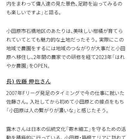
内をまわって偉人達の見た景色、足跡を辿ってみるの
働く人々
も楽しいですよ」と語る。
はれやか農園(代表) 槙 紗加さん
小田原市石橋地区のあたりは、美味しい柑橘が育てら
れていてとても魅力的な土地だったそう。実際にこの
地域で農園をするには地域のつながりが大事だと小田
原へ移住し、2年間の農家での研修を経て2023年「はれ
働く人々
やか農園」をOPEN。
湘南ベルマーレフットサルクラブ(代表取締役社
長) 佐藤 伸也さん
2007年Fリーグ発足のタイミングで今の仕事に就いた
佐藤さん。入社してから初めて小田原との接点をもち
文化 / 伝統
「小田原は人の繋がりが濃いな」と感じたそう。
露木木工所(伝統工芸士) 露木 清勝さん
露木さんは日本の伝統文化「寄木細工」を守るための活
動を積極的に行っている。小田原・箱根エリアに訪れて