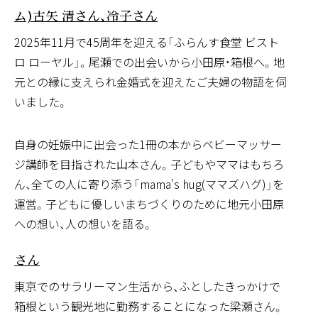
ム)古矢 清さん、冷子さん
2025年11月で45周年を迎える「ふらんす食堂 ビスト
ロ ローヤル」。尾瀬での出会いから小田原・箱根へ。地
元との縁に支えられ金婚式を迎えたご夫婦の物語を伺
働く人々
暮らす人々
いました。
mama’s hug[ママズハグ](代表) 山本 加世さん
自身の妊娠中に出会った1冊の本からベビーマッサー
ジ講師を目指された山本さん。子どもやママはもちろ
ん、全ての人に寄り添う「mama's hug(ママズハグ)」を
運営。子どもに優しいまちづくりのために地元小田原
働く人々
への想い、人の想いを語る。
大涌谷くろたまご館(取締役営業部長) 梁瀬 雅之
さん
東京でのサラリーマン生活から、ふとしたきっかけで
箱根という観光地に勤務することになった梁瀬さん。