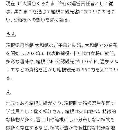
現在は「大涌谷くろたまご館」の運営責任者として従
事。黒たまごを通じて箱根に観光客に来ていただきた
働く人々
暮らす人々
い、と箱根への想いを熱く語る。
江戸初期創業 大和館(十五代目女将) 安藤 友江
さん
箱根温泉旅館 大和館のご子息と結婚。大和館での業務
を開始し、2023年に代表取締役・十五代目女将に就任。
多彩な趣味や、箱根DMO公認観光プロガイド、温泉ソム
リエなどの資格を活かし箱根観光のPRに力を入れてい
働く人々
る。
箱根町立箱根湿生花園(主任学芸員) 松江 大輔さ
ん
地元である箱根に縁があり、箱根町立箱根湿生花園で
学芸員として働く松江さん。箱根は火山地帯に特徴的
な植物が多く、富士山や箱根にしか分布しない植物も
数多く存在するなど、植物が豊かで個性的な特殊な地