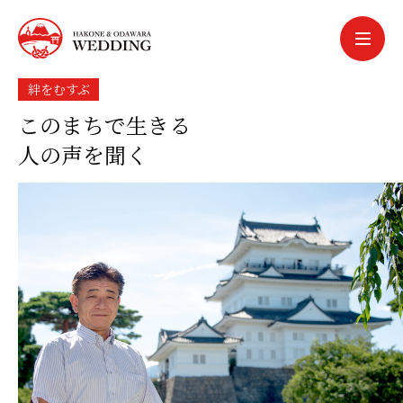
中文簡体
中文繁体
한국어
絆をむすぶ
このまちで生きる
português
人の声を聞く
español