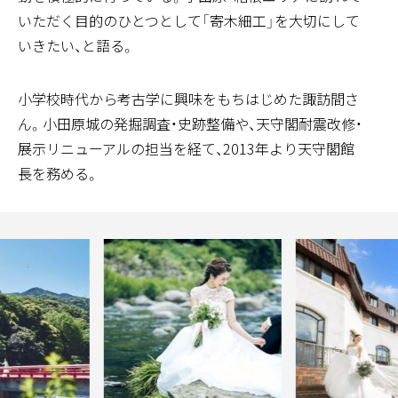
いただく目的のひとつとして「寄木細工」を大切にして
文化 / 伝統
いきたい、と語る。
小田原城天守閣(館長) 諏訪間 順さん
小学校時代から考古学に興味をもちはじめた諏訪間さ
ん。小田原城の発掘調査・史跡整備や、天守閣耐震改修・
展示リニューアルの担当を経て、2013年より天守閣館
長を務める。