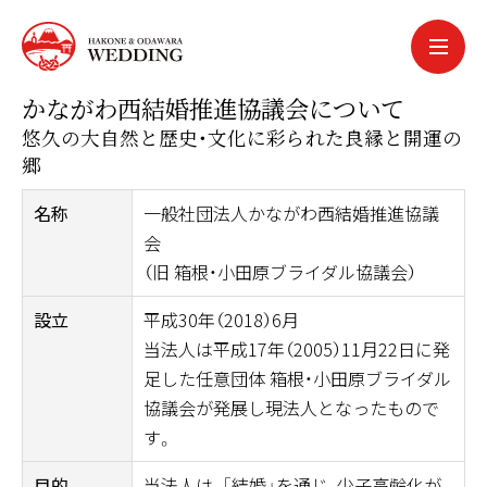
中文簡体
中文繁体
かながわ西結婚推進協議会について
한국어
悠久の大自然と歴史・文化に彩られた良縁と開運の
português
郷
español
名称
一般社団法人かながわ西結婚推進協議
会
（旧 箱根・小田原ブライダル協議会）
設立
平成30年（2018）6月
当法人は平成17年（2005）11月22日に発
足した任意団体 箱根・小田原ブライダル
協議会が発展し現法人となったもので
す。
目的
当法人は、「結婚」を通じ、少子高齢化が