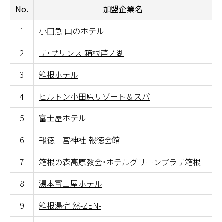
No.
加盟企業名
1
小田急 山のホテル
2
ザ・プリンス 箱根芦ノ湖
3
箱根ホテル
4
ヒルトン小田原リゾート＆スパ
5
富士屋ホテル
6
報徳二宮神社 報徳会館
7
箱根の森高原教会・ホテルグリーンプラザ箱根
8
湯本富士屋ホテル
9
箱根湯宿 然-ZEN-