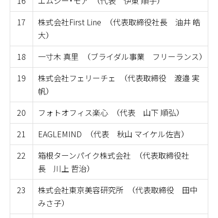
16
エムシー・モア （代表 伊東 順子）
17
株式会社First Line （代表取締役社長 油井 皓
大）
18
一寸木 真里 （ブライダル事業 フリーランス）
19
株式会社フェリーチェ （代表取締役 渡邉 実
帆）
20
フォトオフィス楽心 （代表 山下 順弘）
21
EAGLEMIND （代表 秋山 マイケル佐吉）
22
箱根ターンパイク株式会社 （代表取締役社
長 川上 哲治）
23
株式会社東京美容研究所 （代表取締役 田中
みさ子）