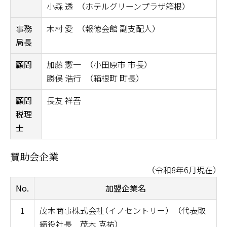
小森 透 （ホテルグリーンプラザ箱根）
事務
木村 愛 （報徳会館 副支配人）
局長
顧問
加藤 憲一 （小田原市 市長）
勝俣 浩行 （箱根町 町長）
顧問
長友 祥吾
税理
士
賛助会企業
（令和8年6月現在）
No.
加盟企業名
1
茂木商事株式会社（イノセントリー） （代表取
締役社長 茂木 克祐）