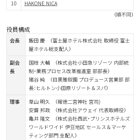
10
HAKONE NICA
（順不同）
役員構成
会長
飯田 慶 （富士屋ホテル株式会社 取締役 富士
屋ホテル総支配人）
副会
国枝 大輔 （株式会社小田急リゾーツ 内部統
長
制・業務プロセス改革推進室 部部長）
猪谷 純 （目黒雅叙園 プロデュース営業部 部
長：ヒルトン小田原リゾート＆スパ）
理事
草山 明久 （報徳二宮神社 宮司)
安齋 邦政 （株式会社アウェイ 代表取締役）
亀井 隆文 （株式会社西武・プリンスホテルズ
ワールドワイド 伊豆地区 セールス＆マーケ
ティング部門 支配人）