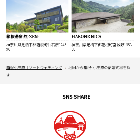
箱根湯宿 然-ZEN-
HAKONE NICA
神奈川県足柄下郡箱根町仙石原1245-
神奈川県足柄下郡箱根町宮城野1358-
96
35
箱根小田原リゾートウェディング
地図から箱根・小田原の結婚式場を探
す
SNS SHARE
English
中文簡体
中文繁体
한국어