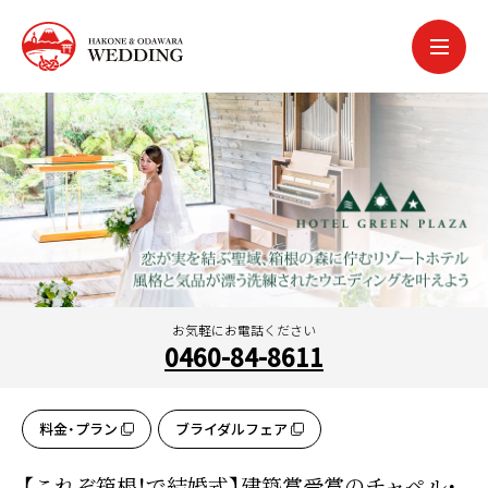
中文簡体
中文繁体
한국어
português
español
お気軽にお電話ください
0460-84-8611
料金・プラン
ブライダルフェア
【これぞ箱根！で結婚式】建築賞受賞のチャペル・