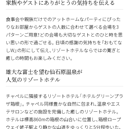
家族やゲストにありがとうの気持ちを伝える
食事会や親族だけでのアットホームなパーティにぴった
りなお部屋からゲストの人数に合わせて選べる会場を3
パターンご用意！どの会場も大切なゲストとのひと時を思
い思いの形で過ごせる。日頃の感謝の気持ちを『おもてな
しW』の形にして伝え、リゾートホテルならではの寛ぎと
癒しの時間もお楽しみください。
雄大な富士を望む仙石原温泉が
人気のリゾートホテル
チャペルに隣接するリゾートホテル「ホテルグリーンプラ
ザ箱根」。チャペル同様豊かな自然に包まれ、温泉やエス
テサロンなどの施設を完備した癒しのリゾートホテル。
ホテルは標高860mの箱根の山合いに位置し、箱根ロープ
ウェイ姥子駅より静かな山道をゆっくりと5分程歩いた、