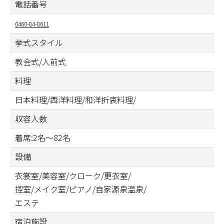
電話番号
0460-84-8611
挙式スタイル
教会式/人前式
料理
日本料理/西洋料理/和洋折衷料理/
収容人数
着席:2名～82名
設備
衣裳室/美容室/クローク/更衣室/
控室/メイク室/ピアノ/自家源泉温泉/
エステ
宿泊施設