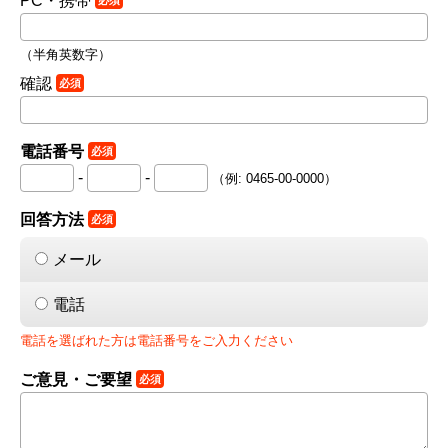
PC・携帯
必須
（半角英数字）
確認
必須
電話番号
必須
-
-
（例: 0465-00-0000）
回答方法
必須
メール
電話
電話を選ばれた方は電話番号をご入力ください
ご意見・ご要望
必須