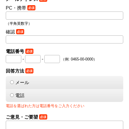
PC・携帯
必須
（半角英数字）
確認
必須
電話番号
必須
-
-
（例: 0465-00-0000）
回答方法
必須
メール
電話
電話を選ばれた方は電話番号をご入力ください
ご意見・ご要望
必須